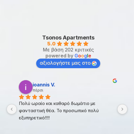
Tsonos Apartments
5.0
Με βάση 202 κριτικές
powered by
G
o
o
g
l
e
αξιολογήστε μας στο
ioannis V.
πέρσι
Πολύ ωραίο και καθαρό δωμάτιο με 
Πο
φανταστική θέα. Το προσωπικό πολύ  
τέ
εξυπηρετικό!!!!
γι
 
αν
χα