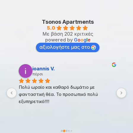
Tsonos Apartments
5.0
Με βάση 202 κριτικές
powered by
G
o
o
g
l
e
αξιολογήστε μας στο
ioannis V.
πέρσι
Πολύ ωραίο και καθαρό δωμάτιο με 
Πο
φανταστική θέα. Το προσωπικό πολύ  
τέ
εξυπηρετικό!!!!
γι
 
αν
χα
α